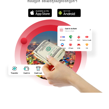
ការវេរប្រាក់ និងលេខកូដសម្រាប់ដកប្រាក់។